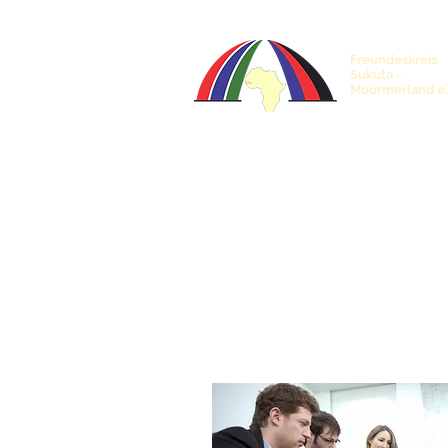
Freundeskreis
Sukuta -
Moormerland e